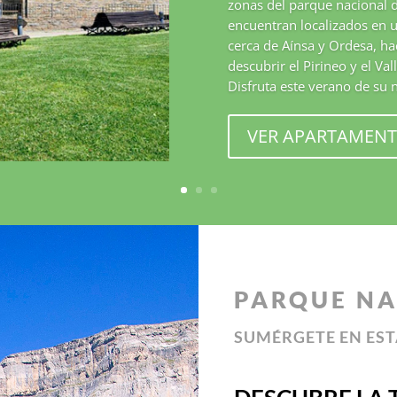
zonas del parque nacional 
encuentran l
ocalizados en 
cerca de Aínsa y Ordesa, ha
descubrir el Pirineo y el Va
Disfruta este verano de su 
VER APARTAMEN
PARQUE NA
SUMÉRGETE EN EST