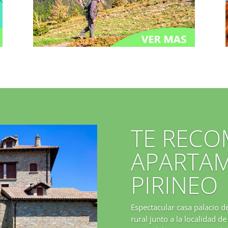
TE REC
APARTAM
PIRINEO
Espectacular casa palacio d
rural junto a la localidad d