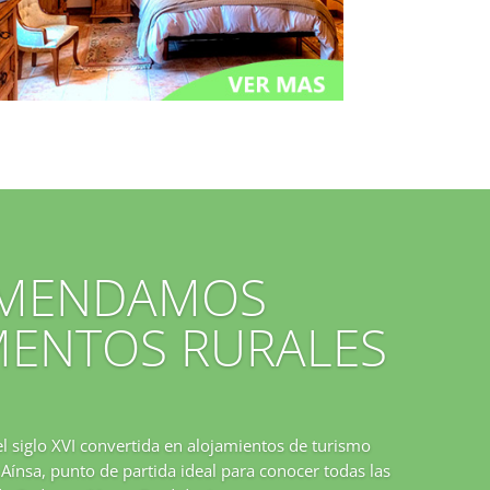
OMENDAMOS
ENTOS RURALES
el siglo XVI convertida en alojamientos de turismo
e Aínsa, punto de partida ideal para conocer todas las