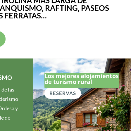
TIROLINA MÁS LARGA DE
ANQUISMO, RAFTING, PASEOS
AS FERRATAS…
Los mejores alojamientos
ISMO
de turismo rural
 de las
RESERVAS
nderismo
Ordesa y
le de