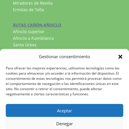
Miradores de Revilla
Ermitas de Tella
RUTAS CAÑÓN AÑISCLO
Añisclo superior
Añisclo a Fuenblanca
Santa Úrbez
RUTAS VALLE DE PINETA
Gestionar consentimiento
Llanos de la Larri
Cascada del Cinca
Para ofrecer las mejores experiencias, utilizamos tecnologías como las
Lago Marboré
cookies para almacenar y/o acceder a la información del dispositivo. El
consentimiento de estas tecnologías nos permitirá procesar datos como
el comportamiento de navegación o las identificaciones únicas en este
sitio. No consentir o retirar el consentimiento, puede afectar
negativamente a ciertas características y funciones.
Aceptar
Denegar
Copyright 2024
©