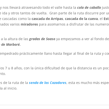
y nos llevará atravesando todo el valle hasta la
cola de caballo
jus
 ida y otros tantos de vuelta. Gran parte de la ruta discurre por 
de cascadas como la
cascada de Arripas
,
cascada de la cueva
, el
Est
nados varios
miradores
para asomarnos a disfrutar de las numero
a la altura de las
gradas de Soaso
ya empezamos a ver al fondo del
o de Marboré.
empedrado prácticamente llano hasta llegar al final de la ruta y 
los 7 u 8 años, con la única dificultad de que la distancia es un po
nto.
s de la ruta de la
senda de los Cazadores
, esta es mucho más espe
 al inicio.