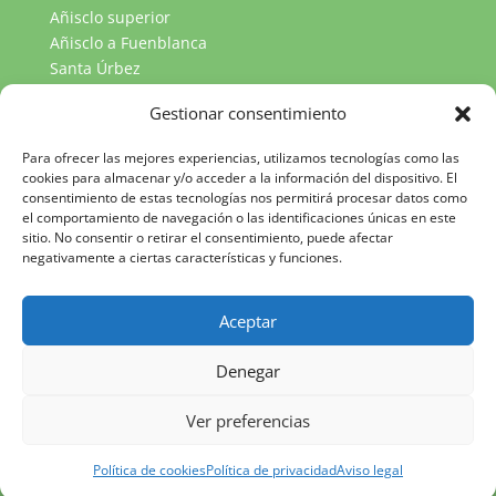
Añisclo superior
Añisclo a Fuenblanca
Santa Úrbez
RUTAS VALLE DE PINETA
Gestionar consentimiento
Llanos de la Larri
Cascada del Cinca
Para ofrecer las mejores experiencias, utilizamos tecnologías como las
Lago Marboré
cookies para almacenar y/o acceder a la información del dispositivo. El
consentimiento de estas tecnologías nos permitirá procesar datos como
el comportamiento de navegación o las identificaciones únicas en este
sitio. No consentir o retirar el consentimiento, puede afectar
negativamente a ciertas características y funciones.
Aceptar
Denegar
Copyright 2024
©
www.parquenacionalordesa.com
|Todos los
Ver preferencias
derechos reservados |
Aviso legal
|
Política de
privacidad
|
Política de cookies
Política de cookies
Política de privacidad
Aviso legal