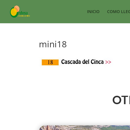
INICIO
COMO LLE
mini18
OT