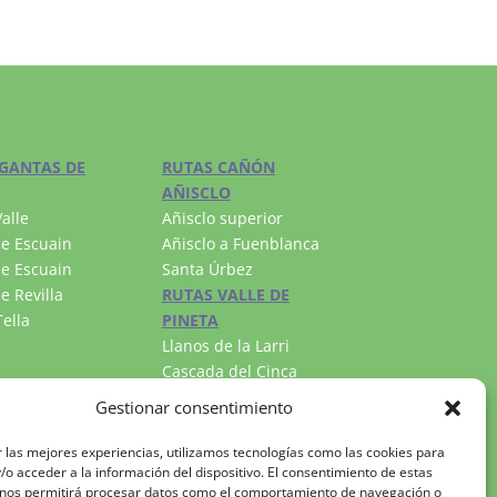
GANTAS DE
RUTAS CAÑÓN
AÑISCLO
alle
Añisclo superior
e Escuain
Añisclo a Fuenblanca
e Escuain
Santa Úrbez
e Revilla
RUTAS VALLE DE
ella
PINETA
Llanos de la Larri
Cascada del Cinca
Lago Marboré
Gestionar consentimiento
 las mejores experiencias, utilizamos tecnologías como las cookies para
o acceder a la información del dispositivo. El consentimiento de estas
 nos permitirá procesar datos como el comportamiento de navegación o