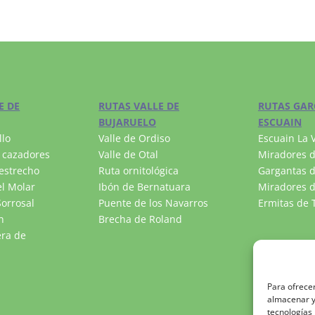
E DE
RUTAS VALLE DE
RUTAS GAR
BUJARUELO
ESCUAIN
llo
Valle de Ordiso
Escuain La V
 cazadores
Valle de Otal
Miradores d
estrecho
Ruta ornitológica
Gargantas d
l Molar
Ibón de Bernatuara
Miradores d
orrosal
Puente de los Navarros
Ermitas de T
n
Brecha de Roland
era de
Para ofrecer
almacenar y/
tecnologías