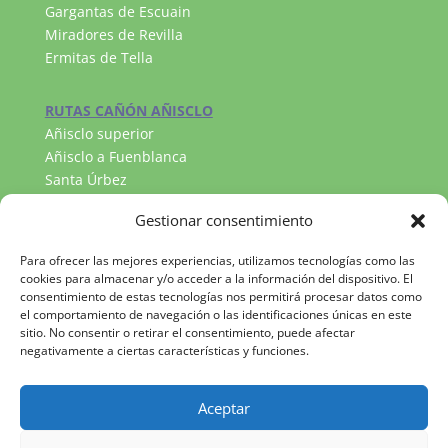
Gargantas de Escuain
Miradores de Revilla
Ermitas de Tella
RUTAS CAÑÓN AÑISCLO
Añisclo superior
Añisclo a Fuenblanca
Santa Úrbez
RUTAS VALLE DE PINETA
Gestionar consentimiento
Llanos de la Larri
Cascada del Cinca
Para ofrecer las mejores experiencias, utilizamos tecnologías como las
Lago Marboré
cookies para almacenar y/o acceder a la información del dispositivo. El
consentimiento de estas tecnologías nos permitirá procesar datos como
el comportamiento de navegación o las identificaciones únicas en este
sitio. No consentir o retirar el consentimiento, puede afectar
negativamente a ciertas características y funciones.
Aceptar