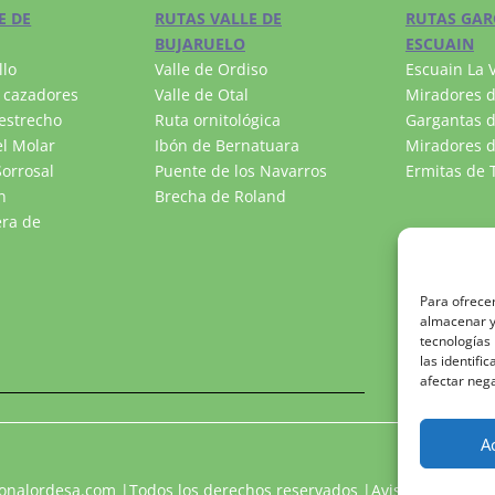
E DE
RUTAS VALLE DE
RUTAS GAR
BUJARUELO
ESCUAIN
llo
Valle de Ordiso
Escuain La V
 cazadores
Valle de Otal
Miradores d
estrecho
Ruta ornitológica
Gargantas d
l Molar
Ibón de Bernatuara
Miradores d
orrosal
Puente de los Navarros
Ermitas de T
n
Brecha de Roland
era de
Para ofrecer
almacenar y/
tecnologías
las identifi
afectar nega
A
onalordesa.com
|Todos los derechos reservados |
Aviso legal
|
Polí