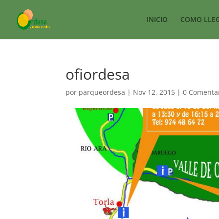
INICIO
COMO LLE
ofiordesa
por
parqueordesa
|
Nov 12, 2015
|
0 Comenta