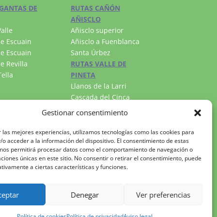
GANTAS DE
RUTAS CAÑÓN
AÑISCLO
alle
Añisclo superior
e Escuain
Añisclo a Fuenblanca
e Escuain
Santa Úrbez
e Revilla
RUTAS VALLE DE
ella
PINETA
Llanos de la Larri
Cascada del Cinca
Lago Marboré
Gestionar consentimiento
 las mejores experiencias, utilizamos tecnologías como las cookies para
o acceder a la información del dispositivo. El consentimiento de estas
 nos permitirá procesar datos como el comportamiento de navegación o
caciones únicas en este sitio. No consentir o retirar el consentimiento, puede
tivamente a ciertas características y funciones.
ceptar
Denegar
Ver preferencias
tica de privacidad
|
Política de cookies
Política de cookies
Política de privacidad
Aviso legal