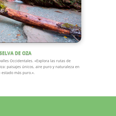
SELVA DE OZA
alles Occidentales. «Explora las rutas de
za: paisajes únicos, aire puro y naturaleza en
 estado más puro.».